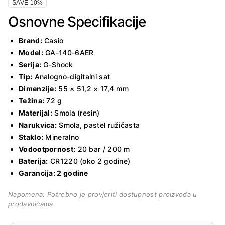
SAVE 10%
Osnovne Specifikacije
Brand:
Casio
Model:
GA-140-6AER
Serija:
G-Shock
Tip:
Analogno-digitalni sat
Dimenzije:
55 × 51,2 × 17,4 mm
Težina:
72 g
Materijal:
Smola (resin)
Narukvica:
Smola, pastel ružičasta
Staklo:
Mineralno
Vodootpornost:
20 bar / 200 m
Baterija:
CR1220 (oko 2 godine)
Garancija: 2 godine
Napomena:
Potrebno je provjeriti dostupnost proizvoda u
prodavnicama.