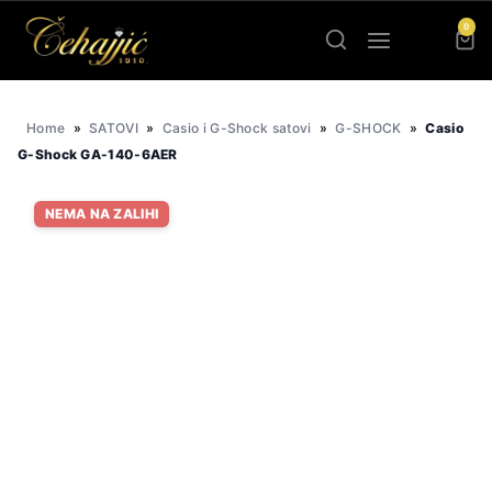
Skip
0
to
content
Home
»
SATOVI
»
Casio i G-Shock satovi
»
G-SHOCK
»
Casio
G-Shock GA-140-6AER
NEMA NA ZALIHI