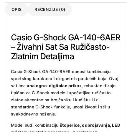
OPIS
RECENZIJE (0)
Casio G-Shock GA-140-6AER
– Živahni Sat Sa Ružičasto-
Zlatnim Detaljima
Casio G-Shock GA-140-6AER donosi kombinaciju
sportskog karaktera i elegantnih pastelnih boja. Ovaj
sat ima
analogno-digitalan prikaz
, robustan dizajn
tipičan za G-Shock modele i upečatljive ružičasto-
zlatne akcentne na brojčaniku i kućištu. Uz
standardne G-Shock funkcije, unosi živost i stil u
svakodnevno nošenje.
Model nudi kombinaciju
štoperice, odbrojavanja, LED