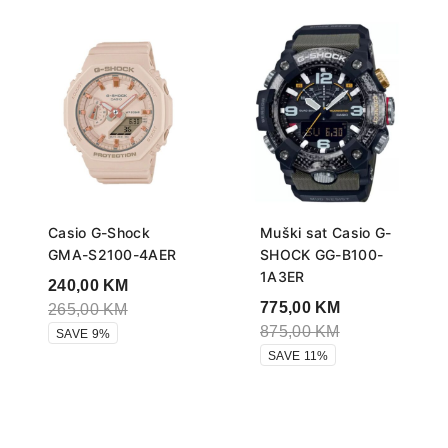
Casio G-Shock
Muški sat Casio G-
GMA-S2100-4AER
SHOCK GG-B100-
1A3ER
240,00
KM
775,00
KM
265,00
KM
875,00
KM
SAVE 9%
SAVE 11%