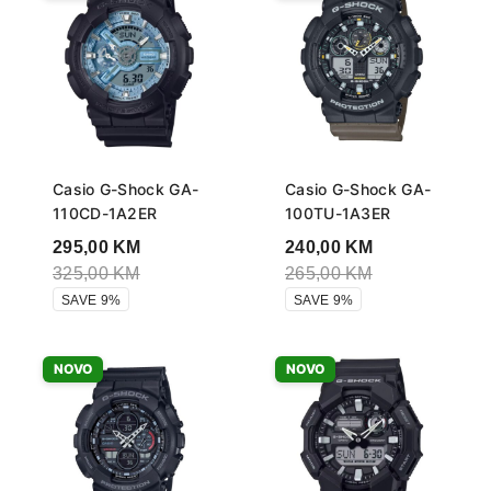
Casio G-Shock GA-
Casio G-Shock GA-
110CD-1A2ER
100TU-1A3ER
295,00
KM
240,00
KM
325,00
KM
265,00
KM
SAVE 9%
SAVE 9%
NOVO
NOVO