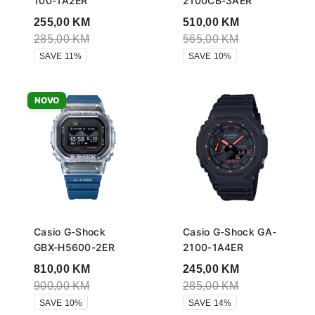
100-1A2ER
2100CB-3AER
255,00
KM
510,00
KM
285,00
KM
565,00
KM
SAVE 11%
SAVE 10%
NOVO
Casio G-Shock
Casio G-Shock GA-
GBX-H5600-2ER
2100-1A4ER
810,00
KM
245,00
KM
900,00
KM
285,00
KM
SAVE 10%
SAVE 14%