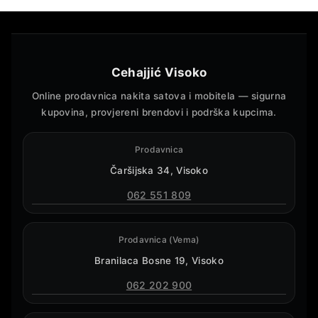
Cehajjić Visoko
Online prodavnica nakita satova i mobitela — sigurna
kupovina, provjereni brendovi i podrška kupcima.
Prodavnica
Čaršijska 34, Visoko
062 551 809
Prodavnica (Vema)
Branilaca Bosne 19, Visoko
062 202 900