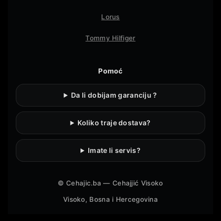
Lorus
Tommy Hilfiger
Pomoć
Da li dobijam garanciju ?
Koliko traje dostava?
Imate li servis?
©
Cehajic.ba — Cehajjić Visoko
Visoko, Bosna i Hercegovina