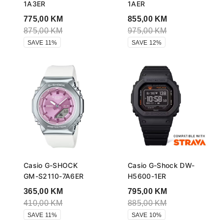
1A3ER
1AER
775,00
KM
855,00
KM
875,00
KM
975,00
KM
SAVE 11%
SAVE 12%
Casio G-SHOCK
Casio G-Shock DW-
GM-S2110-7A6ER
H5600-1ER
365,00
KM
795,00
KM
410,00
KM
885,00
KM
SAVE 11%
SAVE 10%