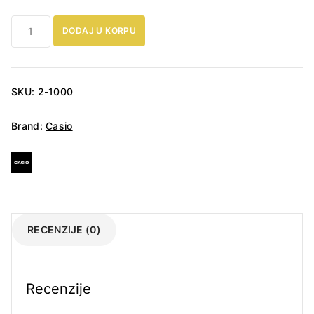
Muški
DODAJ U KORPU
sat
Casio-
GBD-
200-
SKU:
2-1000
1ER
količina
Brand:
Casio
RECENZIJE (0)
Recenzije