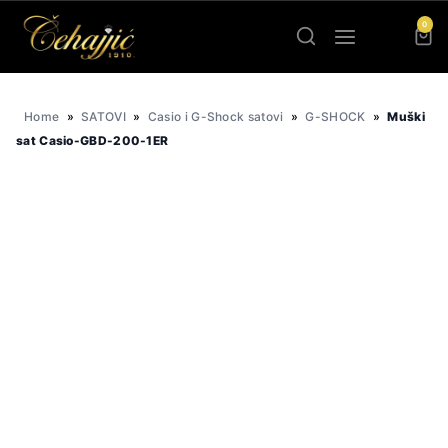
Skip
0
to
content
Home
»
SATOVI
»
Casio i G-Shock satovi
»
G-SHOCK
»
Muški
sat Casio-GBD-200-1ER