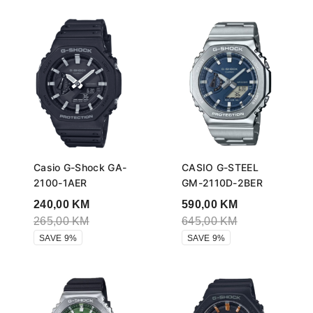
Casio G-Shock GA-
CASIO G-STEEL
2100-1AER
GM-2110D-2BER
240,00
KM
590,00
KM
265,00
KM
645,00
KM
SAVE 9%
SAVE 9%