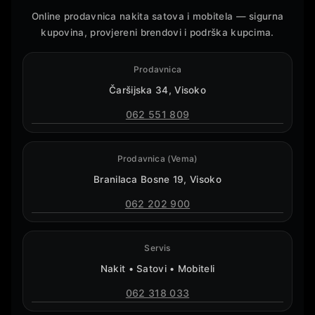
Online prodavnica nakita satova i mobitela — sigurna
kupovina, provjereni brendovi i podrška kupcima.
Prodavnica
Čaršijska 34, Visoko
062 551 809
Prodavnica (Vema)
Branilaca Bosne 19, Visoko
062 202 900
Servis
Nakit • Satovi • Mobiteli
062 318 033