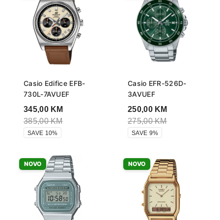
Casio Edifice EFB-
Casio EFR-526D-
730L-7AVUEF
3AVUEF
345,00
KM
250,00
KM
385,00
KM
275,00
KM
SAVE 10%
SAVE 9%
NOVO
NOVO