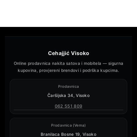
Cehajjić Visoko
Online prodavnica nakita satova i mobitela — sigurna
kupovina, provjereni brendovi i podrška kupcima.
Prodavnica
Čaršijska 34, Visoko
062 551 809
Prodavnica (Vema)
Branilaca Bosne 19, Visoko