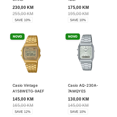
230,00
KM
175,00
KM
255,00
KM
195,00
KM
SAVE 10%
SAVE 10%
NOVO
NOVO
Casio Vintage
Casio AQ-230A-
A158WETG-9AEF
7AMQYES
145,00
KM
130,00
KM
165,00
KM
145,00
KM
SAVE 12%
SAVE 10%