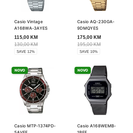
Casio Vintage
Casio AQ-230GA-
A168WA-3AYES
9DMQYES
115,00
KM
175,00
KM
130,00
KM
195,00
KM
SAVE 12%
SAVE 10%
NOVO
NOVO
Casio MTP-1374PD-
Casio A168WEMB-
5AVEF
1BEF