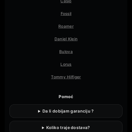
Casio
Fossil
Roamer
Daniel Klein
Bulova
Lorus
Tommy Hilfiger
Pomoć
Da li dobijam garanciju ?
Koliko traje dostava?