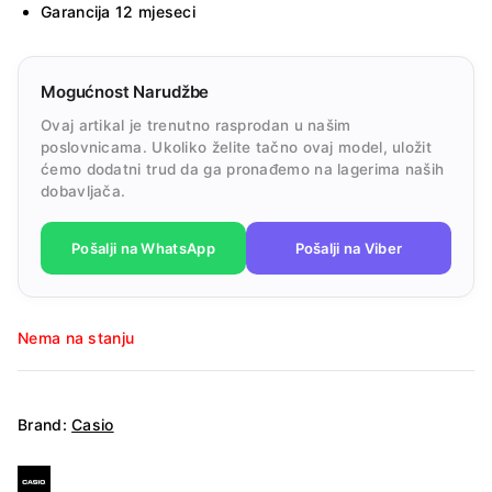
Garancija 12 mjeseci
Mogućnost Narudžbe
Ovaj artikal je trenutno rasprodan u našim
poslovnicama. Ukoliko želite tačno ovaj model, uložit
ćemo dodatni trud da ga pronađemo na lagerima naših
dobavljača.
Pošalji na WhatsApp
Pošalji na Viber
Nema na stanju
Brand:
Casio