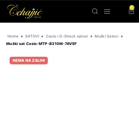
Skip
0
to
content
Home
»
SATOVI
»
Casio i G-Shock satovi
»
Muški Satovi
»
Muški sat Casio-MTP-B310M-7AVEF
NEMA NA ZALIHI