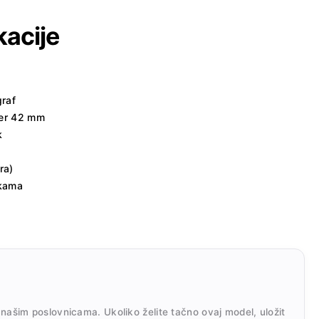
kacije
raf
jer 42 mm
k
ra)
jkama
 našim poslovnicama. Ukoliko želite tačno ovaj model, uložit