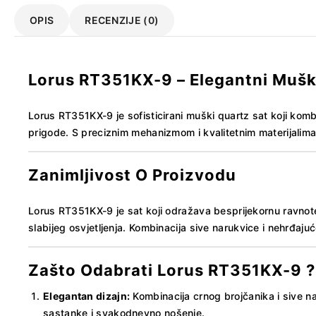
OPIS
RECENZIJE (0)
Lorus RT351KX-9 – Elegantni Mušk
Lorus RT351KX-9 je sofisticirani muški quartz sat koji komb
prigode. S preciznim mehanizmom i kvalitetnim materijalima,
Zanimljivost O Proizvodu
Lorus RT351KX-9 je sat koji odražava besprijekornu ravnote
slabijeg osvjetljenja. Kombinacija sive narukvice i nehrđaj
Zašto Odabrati Lorus RT351KX-9
?
Elegantan dizajn:
Kombinacija crnog brojčanika i sive n
sastanke i svakodnevno nošenje.