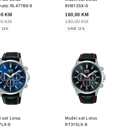
matic RL477BX-9
RH913SX-9
00
KM
160,00
KM
00
KM
180,00
KM
 11%
SAVE 11%
 sat Lorus
Muški sat Lorus
7LX-9
RT315LX-9