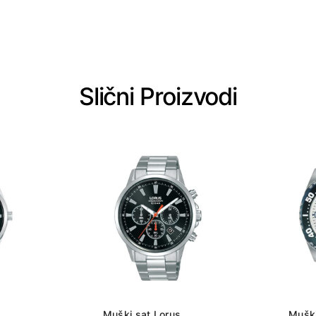
Slični Proizvodi
Muški sat Lorus
Muški