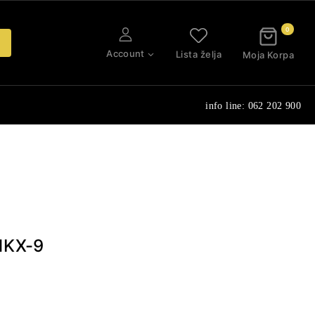
0
Account
Lista želja
Moja Korpa
info line: 062 202 900
1KX-9