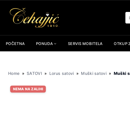
Skip
to
Pr
content
POČETNA
PONUDA
SERVIS MOBITELA
OTKUP 
Home
»
SATOVI
»
Lorus satovi
»
Muški satovi
»
Muški s
NEMA NA ZALIHI