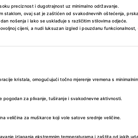
oku preciznost i dugotrajnost uz minimalno održavanje.
 staklom, ovaj sat je zaštićen od svakodnevnih oštećenja, prsk
dan nošenja i lako se usklađuje s različitim stilovima odjeće.
ljnoj cijeni, a nudi luksuzan izgled i pouzdanu funkcionalnost, č
bracije kristala, omogućujući točno mjerenje vremena s minimaln
e pogodan za plivanje, tuširanje i svakodnevne aktivnosti.
a veličina za muškarce koji vole satove srednje veličine.
gavanje izlaganja ekstremnim temperaturama i zaštita od jakih ud