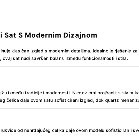
i Sat S Modernim Dizajnom
inuje klasičan izgled s modernim detaljima. Idealno je rješenje 
 ovaj sat nudi savršen balans između funkcionalnosti i stila.
žu između tradicije i modernosti. Njegov crni brojčanik s sivim
ućeg čelika daje ovom satu sofisticirani izgled, dok quartz mehan
arukvice od nehrđajućeg čelika daje ovom modelu sofisticiran i s