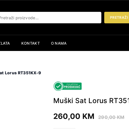
etraži:
PRETRAŽI
ZLATA
KONTAKT
O NAMA
at Lorus RT351KX-9
Muški Sat Lorus RT35
260,00
KM
290,00
KM