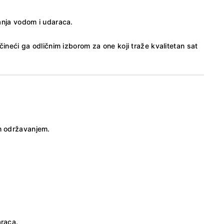
anja vodom i udaraca.
ineći ga odličnim izborom za one koji traže kvalitetan sat
im održavanjem.
araca.