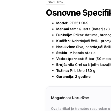
SAVE 10%
Osnovne Specifi
Model:
RT351KX-9
Mehanizam:
Quartz (baterijski)
Funkcije:
Prikaz datuma, hronog
Kućište:
Nehrđajući čelik, prom
Narukvica:
Siva, nehrđajući čeli
Staklo:
Mineralo staklo
Vodootpornost:
5 bar (50 meta
Brojčanik:
Crni sa bijelim kazal
Težina:
Približno 130 g
Garancija: 2 godine
Mogućnost Narudžbe
Ovaj artikal je trenutno rasprodan u