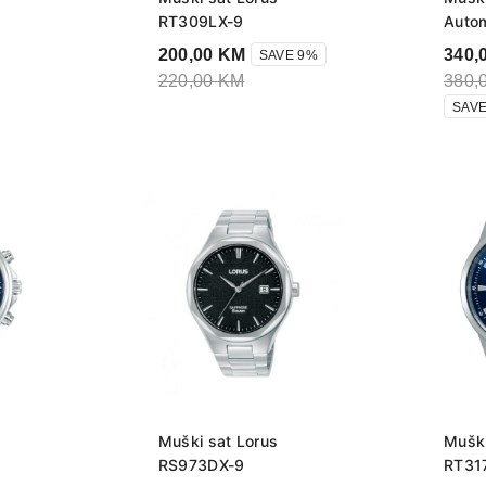
RT309LX-9
Auto
200,00
KM
340,
SAVE 9%
220,00
KM
380,
SAVE
Muški sat Lorus
Muški
RS973DX-9
RT31