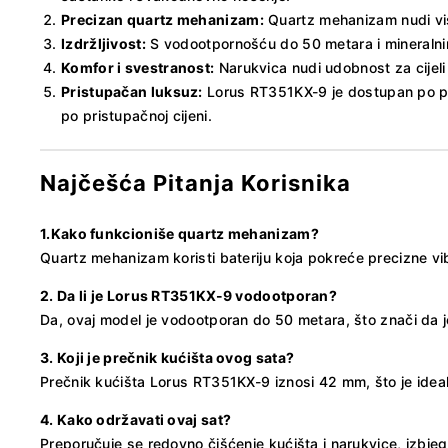
Precizan quartz mehanizam:
Quartz mehanizam nudi vis
Izdržljivost:
S vodootpornošću do 50 metara i mineralnim
Komfor i svestranost:
Narukvica nudi udobnost za cijeli 
Pristupačan luksuz:
Lorus RT351KX-9 je dostupan po povo
po pristupačnoj cijeni.
Najčešća Pitanja Korisnika
1.
Kako funkcioniše quartz mehanizam?
Quartz mehanizam koristi bateriju koja pokreće precizne vi
2. Da li je Lorus RT351KX-9 vodootporan?
Da, ovaj model je vodootporan do 50 metara, što znači da j
3. Koji je prečnik kućišta ovog sata?
Prečnik kućišta Lorus RT351KX-9 iznosi 42 mm, što je idealn
4. Kako održavati ovaj sat?
Preporučuje se redovno čišćenje kućišta i narukvice, izbje