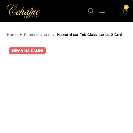
Skip
0
to
content
Home
»
Pametni satovi
»
Pametni sat Tek Class series 2 Crni
NEMA NA ZALIHI