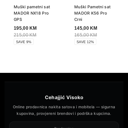
Muški pametni sat
Muški Pametni sat
MADOR NX18 Pro
MADOR K56 Pro
GPS
Crni
195,00
KM
145,00
KM
215,00
KM
165,00
KM
SAVE 9%
SAVE 12%
Cehajjić Visoko
Online prodavnica nakita satova i mobitela — sigurna
kupovina, provjereni brendovi i podrška kupcima.