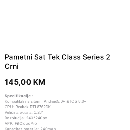
Pametni Sat Tek Class Series 2
Crni
145,00
KM
Specifikacije :
Kompatibilni sisitem : Android5.0+ & IOS 8.0+
CPU: Realtek RTL8762DK
Veličina ekrana: 1.28”
Rezolucija: 240*240px
APP: FitCloudPro
Kapacitet baterije: 240mAh