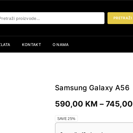
etraži:
PRETRAŽI
ZLATA
KONTAKT
O NAMA
Samsung Galaxy A56
590,00
KM
–
745,0
SAVE 25%