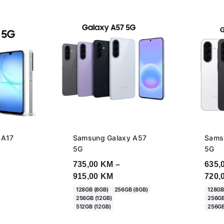
 A17
Samsung Galaxy A57
Sams
5G
5G
735,00
KM
–
635,
e
Price
915,00
KM
720,
e:
range:
128GB (8GB)
256GB (8GB)
128GB
256GB (12GB)
256GB
00 KM
735,00 KM
512GB (12GB)
256GB
ugh
through
00 KM
915,00 KM