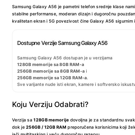
Samsung Galaxy A56 je pametni telefon srednje klase namije
stabilne performanse, moderan dizajn i dugoročnu pouzdanos
kvalitetan ekran i 5G povezivost čine Galaxy A56 sigurni
Dostupne Verzije Samsung Galaxy A56
Samsung Galaxy A56 dostupan je u verzijama
128GB memorije sa 8GB RAM-a
256GB memorije sa 8GB RAM-a
i
256GB memorije sa 12GB RAM-a
.
Sve varijante nude isti ekran, kamere i softversko iskust
Koju Verziju Odabrati?
Verzija sa
128GB memorije
dovoljna je za standardnu sva
dok je
256GB / 12GB RAM
preporučena korisnicima koji žel
jači multitasking i veću dugoročnu rezervu.