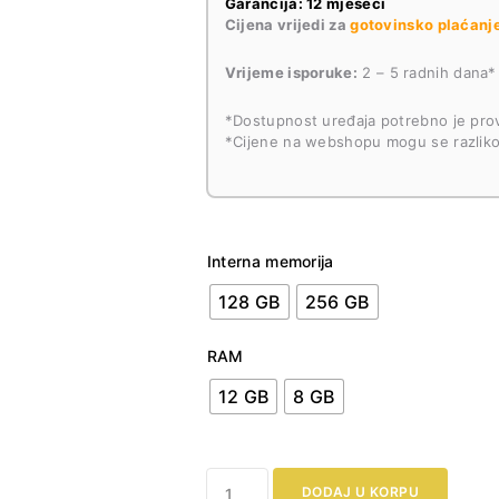
Garancija: 12 mjeseci
Cijena vrijedi za
gotovinsko plaćanj
Vrijeme isporuke:
2 – 5 radnih dana*
*Dostupnost uređaja potrebno je prov
*Cijene na webshopu mogu se razlikov
Interna memorija
128 GB
256 GB
RAM
12 GB
8 GB
Samsung
DODAJ U KORPU