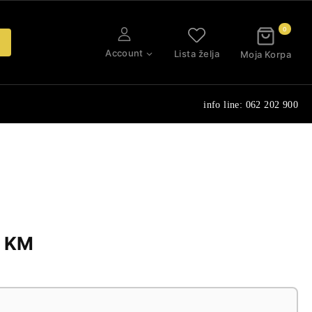
0
Account
Lista želja
Moja Korpa
info line: 062 202 900
Price
0
KM
range:
590,00 KM
through
745,00 KM