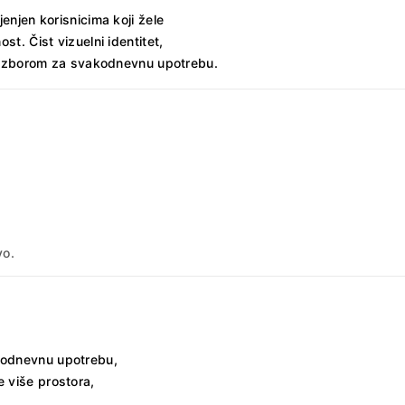
njen korisnicima koji žele
t. Čist vizuelni identitet,
m izborom za svakodnevnu upotrebu.
vo.
kodnevnu upotrebu,
e više prostora,