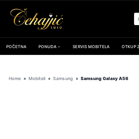
Skip
to
Pr
content
POČETNA
PONUDA
SERVIS MOBITELA
OTKUP 
Home
»
Mobiteli
»
Samsung
»
Samsung Galaxy A56