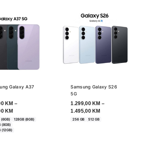
ung Galaxy A37
Samsung Galaxy S26
5G
00
KM
–
1.299,00
KM
–
Price
Price
00
KM
1.495,00
KM
range:
range:
 (6GB)
128GB (8GB)
256 GB
512 GB
 (8GB)
635,00 KM
1.299,00 KM
 (12GB)
through
through
720,00 KM
1.495,00 KM