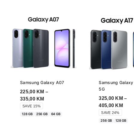
Samsung Galaxy A07
Samsung Galaxy
5G
225,00
KM
–
325,00
KM
–
Price
335,00
KM
Pric
405,00
KM
range:
SAVE 15%
rang
225,00 KM
SAVE 24%
128 GB
256 GB
64 GB
325,
through
256 GB
128 GB
thro
335,00 KM
405,