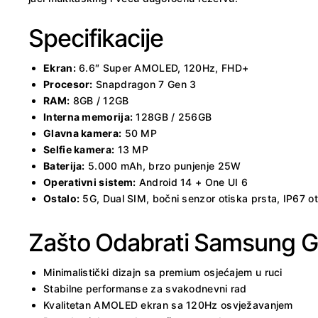
Specifikacije
Ekran:
6.6″ Super AMOLED, 120Hz, FHD+
Procesor:
Snapdragon 7 Gen 3
RAM:
8GB / 12GB
Interna memorija:
128GB / 256GB
Glavna kamera:
50 MP
Selfie kamera:
13 MP
Baterija:
5.000 mAh, brzo punjenje 25W
Operativni sistem:
Android 14 + One UI 6
Ostalo:
5G, Dual SIM, bočni senzor otiska prsta, IP67 o
Zašto Odabrati Samsung G
Minimalistički dizajn sa premium osjećajem u ruci
Stabilne performanse za svakodnevni rad
Kvalitetan AMOLED ekran sa 120Hz osvježavanjem