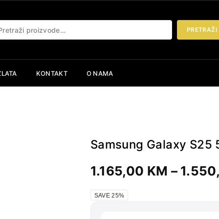
etraži:
PRETRAŽI
ZLATA
KONTAKT
O NAMA
Samsung Galaxy S25 
1.165,00
KM
–
1.550
SAVE 25%