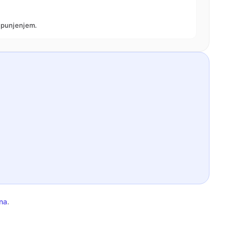
) punjenjem.
na
.