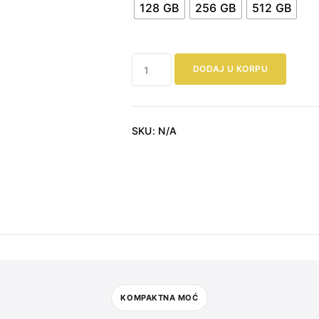
128 GB
256 GB
512 GB
Samsung
DODAJ U KORPU
Galaxy
S25
5G
količina
SKU:
N/A
KOMPAKTNA MOĆ