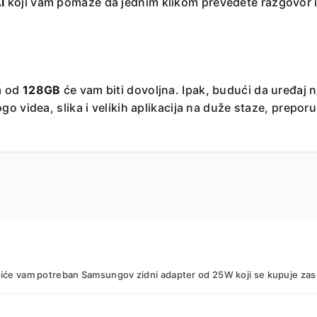
I
koji vam pomaže da jednim klikom prevedete razgovor il
a od
128GB
će vam biti dovoljna. Ipak, budući da uređaj 
go videa, slika i velikih aplikacija na duže staze, prep
 biće vam potreban Samsungov zidni adapter od 25W koji se kupuje za