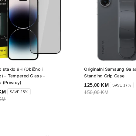
o staklo 9H (Obično i
Originalni Samsung Gal
o) – Tempered Glass –
Standing Grip Case
o (Privacy)
125,00
KM
SAVE 17%
KM
SAVE 25%
150,00
KM
KM