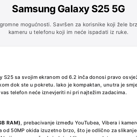
Samsung Galaxy S25 5G
ogromne mogućnosti. Savršen za korisnike koji žele brz
kameru u telefonu koji im neće ispadati iz ruke.
axy S25 sa svojim ekranom od 6.2 inča donosi pravo osvj
 rukom dok ste u pokretu. Iako je kompaktan, unutra je s
vas telefon neće iznevjeriti ni pri najtežim zadacima.
2GB RAM)
, prebacivanje između YouTubea, Vibera i kamer
 od 50MP okida izuzetno brzo, što je odlično za slikanje