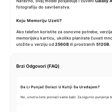
Naravno, ovaj model posjeduje i čuveni
Galaxy A
fotografiju do savršenstva.
Koju Memoriju Uzeti?
Ako telefon koristite za osnovne potrebe, verzij
memorijsku karticu, ukoliko planirate čuvati mno
uložite u verziju od
256GB
ili prostranih
512GB
.
Brzi Odgovori (FAQ)
Da Li Punjač Dolazi U Kutiji Sa Uređajem?
Ne, unutra ćete pronaći samo kabl. Za sigurno punjenje