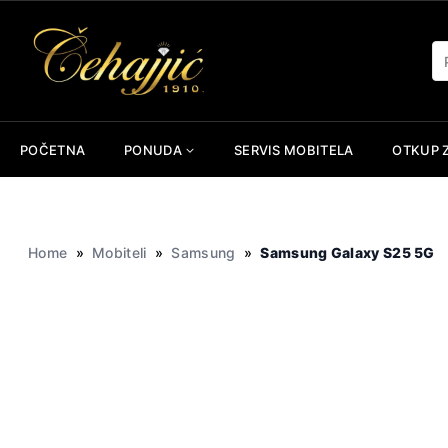
Skip
to
Pr
content
POČETNA
PONUDA
SERVIS MOBITELA
OTKUP 
Home
»
Mobiteli
»
Samsung
»
Samsung Galaxy S25 5G