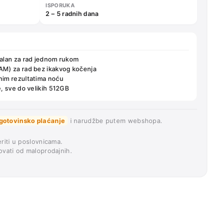
ISPORUKA
2 – 5 radnih dana
ealan za rad jednom rukom
AM) za rad bez ikakvog kočenja
nim rezultatima noću
, sve do velikih 512GB
gotovinsko plaćanje
i narudžbe putem webshopa.
riti u poslovnicama.
vati od maloprodajnih.