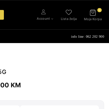
0
Account
Lista želja
Moja Korpa
info line: 062 202 900
5G
Price
,00
KM
range:
1.165,00 KM
through
1.550,00 KM