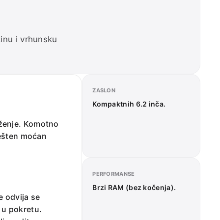
inu i vrhunsku
ZASLON
Kompaktnih 6.2 inča.
eženje. Komotno
mješten moćan
PERFORMANSE
Brzi RAM (bez kočenja).
e odvija se
 u pokretu.