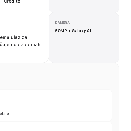
i uredite
KAMERA
50MP + Galaxy AI.
nema ulaz za
oručujemo da odmah
sebno.