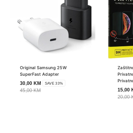
Original Samsung 25W
Zaštitn
SuperFast Adapter
Privatn
Privatn
30,00
KM
SAVE 33%
15,00
45,00
KM
20,00