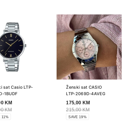
i sat Casio LTP-
Ženski sat CASIO
D-1BUDF
LTP-2069D-4AVEG
00
KM
175,00
KM
00
KM
215,00
KM
 11%
SAVE 19%