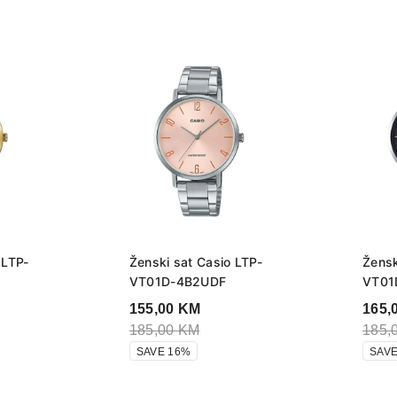
 LTP-
Ženski sat Casio LTP-
Žensk
VT01D-4B2UDF
VT01
155,00
KM
165,
185,00
KM
185,
SAVE 16%
SAVE