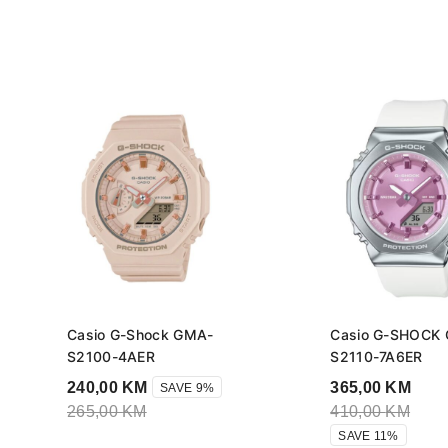
Casio G-Shock GMA-
Casio G-SHOCK
S2100-4AER
S2110-7A6ER
240,00
KM
365,00
KM
SAVE 9%
265,00
KM
410,00
KM
SAVE 11%