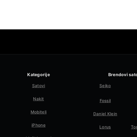
Kategorije
Brendovi sat
Satovi
Seiko
Nakit
Fossil
Mobiteli
Daniel Klein
iPhone
Lorus
To