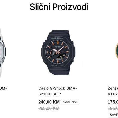
Slični Proizvodi
 GM-
Casio G-Shock GMA-
Žensk
S2100-1AER
VT02
240,00
KM
175,
SAVE 9%
265,00
KM
195,
SAVE