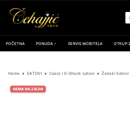
Skip
to
Pr
content
POČETNA
PONUDA
SERVIS MOBITELA
OTKUP 
Home
»
SATOVI
»
Casio i G-Shock satovi
»
Ženski Satovi
NEMA NA ZALIHI