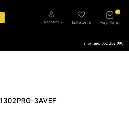
0
Account
Lista želja
Moja Korpa
info line: 062 202 900
P-1302PRG-3AVEF