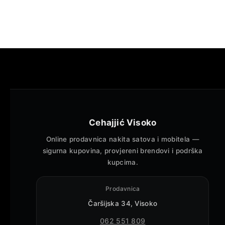
Cehajjić Visoko
Online prodavnica nakita satova i mobitela —
sigurna kupovina, provjereni brendovi i podrška
kupcima.
Prodavnica
Čaršijska 34, Visoko
062 551 809