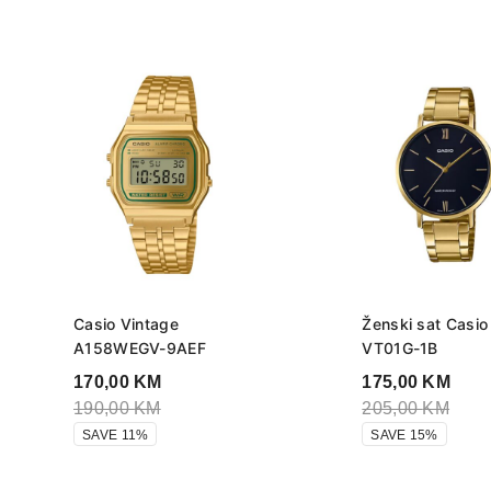
Casio Vintage
Ženski sat Casio
A158WEGV-9AEF
VT01G-1B
170,00
KM
175,00
KM
190,00
KM
205,00
KM
SAVE 11%
SAVE 15%