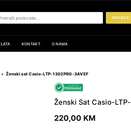
etraži:
PRETRAŽI
ZLATA
KONTAKT
O NAMA
»
Ženski sat Casio-LTP-1302PRG-3AVEF
Ženski Sat Casio-LT
220,00
KM