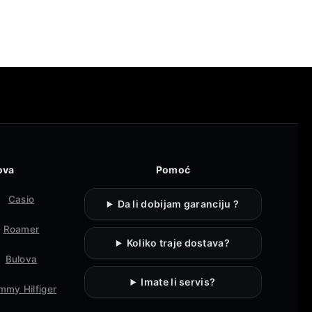
ova
Pomoć
Casio
Da li dobijam garanciju ?
Roamer
Koliko traje dostava?
Bulova
Imate li servis?
mmy Hilfiger