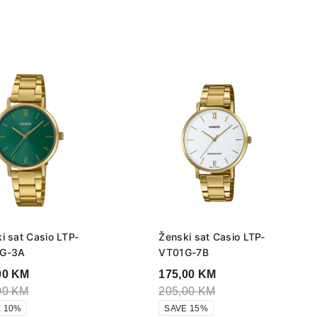
i sat Casio LTP-
Ženski sat Casio LTP-
G-3A
VT01G-7B
00
KM
175,00
KM
00
KM
205,00
KM
 10%
SAVE 15%