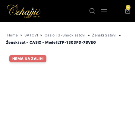
Skip
0
to
content
Home
»
SATOVI
»
Casio i G-Shock satovi
»
Ženski Satovi
»
Ženski sat – CASIO – Model LTP-1303PD-7BVEG
NEMA NA ZALIHI