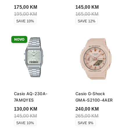
175,00
KM
145,00
KM
195,00
KM
165,00
KM
SAVE 10%
SAVE 12%
NOVO
Casio AQ-230A-
Casio G-Shock
7AMQYES
GMA-S2100-4AER
130,00
KM
240,00
KM
145,00
KM
265,00
KM
SAVE 10%
SAVE 9%