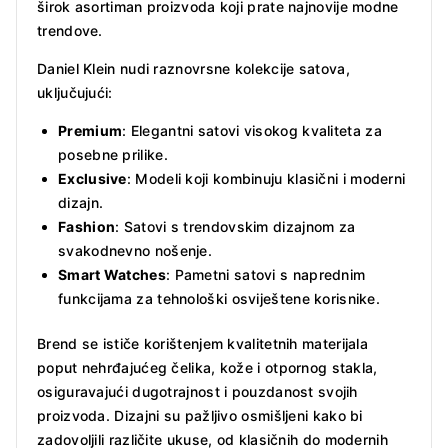
širok asortiman proizvoda koji prate najnovije modne
trendove.
Daniel Klein nudi raznovrsne kolekcije satova,
uključujući:
Premium
: Elegantni satovi visokog kvaliteta za
posebne prilike.
Exclusive
: Modeli koji kombinuju klasični i moderni
dizajn.
Fashion
: Satovi s trendovskim dizajnom za
svakodnevno nošenje.
Smart Watches
: Pametni satovi s naprednim
funkcijama za tehnološki osviještene korisnike.
Brend se ističe korištenjem kvalitetnih materijala
poput nehrđajućeg čelika, kože i otpornog stakla,
osiguravajući dugotrajnost i pouzdanost svojih
proizvoda. Dizajni su pažljivo osmišljeni kako bi
zadovoljili različite ukuse, od klasičnih do modernih