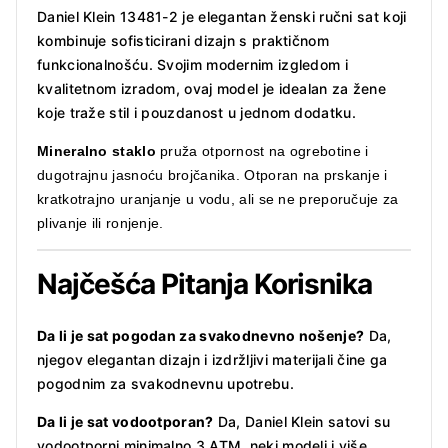
Daniel Klein 13481-2 je elegantan ženski ručni sat koji
kombinuje sofisticirani dizajn s praktičnom
funkcionalnošću.
Svojim modernim izgledom i
kvalitetnom izradom, ovaj model je idealan za žene
koje traže stil i pouzdanost u jednom dodatku.
Mineralno staklo
p
ruža otpornost na ogrebotine i
dugotrajnu jasnoću brojčanika.
Otporan na prskanje i
kratkotrajno uranjanje u vodu, ali se ne preporučuje za
plivanje ili ronjenje.
Najčešća Pitanja Korisnika
Da li je sat pogodan za svakodnevno nošenje?
Da,
njegov elegantan dizajn i izdržljivi materijali čine ga
pogodnim za svakodnevnu upotrebu.
Da li je sat vodootporan?
Da, Daniel Klein satovi su
vodootporni minimalno 3 ATM, neki modeli i više.