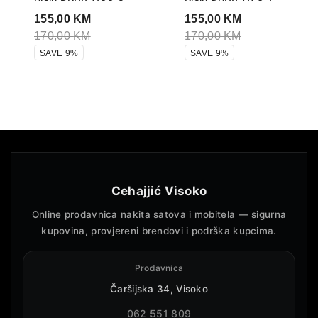
155,00
KM
155,00
KM
170,00
KM
170,00
KM
SAVE 9%
SAVE 9%
Cehajjić Visoko
Online prodavnica nakita satova i mobitela — sigurna
kupovina, provjereni brendovi i podrška kupcima.
Prodavnica
Čaršijska 34, Visoko
062 551 809