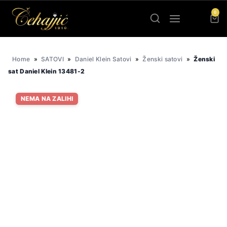
Skip
0
to
content
Home
»
SATOVI
»
Daniel Klein Satovi
»
Ženski satovi
»
Ženski
sat Daniel Klein 13481-2
NEMA NA ZALIHI