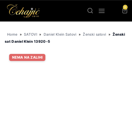
Skip
0
to
content
Home
»
SATOVI
»
Daniel Klein Satovi
»
Ženski satovi
»
Ženski
sat Daniel Klein 13920-5
NEMA NA ZALIHI