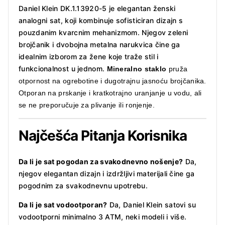
Daniel Klein DK.1.13920-5 je elegantan ženski
analogni sat, koji kombinuje sofisticiran dizajn s
pouzdanim kvarcnim mehanizmom.
Njegov zeleni
brojčanik i dvobojna metalna narukvica čine ga
idealnim izborom za žene koje traže stil i
funkcionalnost u jednom.
Mineralno staklo
p
ruža
otpornost na ogrebotine i dugotrajnu jasnoću brojčanika.
Otporan na prskanje i kratkotrajno uranjanje u vodu, ali
se ne preporučuje za plivanje ili ronjenje.
Najčešća Pitanja Korisnika
Da li je sat pogodan za svakodnevno nošenje?
Da,
njegov elegantan dizajn i izdržljivi materijali čine ga
pogodnim za svakodnevnu upotrebu.
Da li je sat vodootporan?
Da, Daniel Klein satovi su
vodootporni minimalno 3 ATM, neki modeli i više.