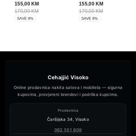
155,00
KM
155,00
KM
170,00
KM
170,00
KM
SAVE 9%
SAVE 9%
Cehajjić Visoko
Online prodavnica nakita satova i mobitela — sigurna
kupovina, provjereni brendovi i podrška kupcima.
Prodavnica
Čaršijska 34, Visoko
062 551 809