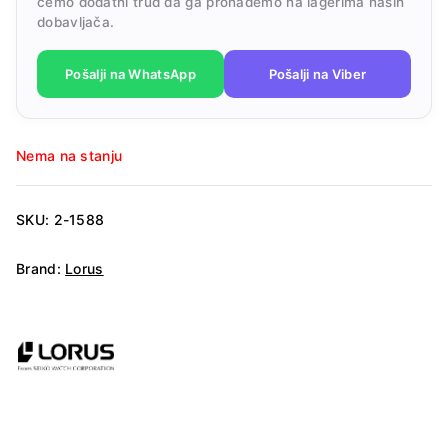
ćemo dodatni trud da ga pronađemo na lagerima naših
dobavljača.
Pošalji na WhatsApp
Pošalji na Viber
Nema na stanju
SKU:
2-1588
Brand:
Lorus