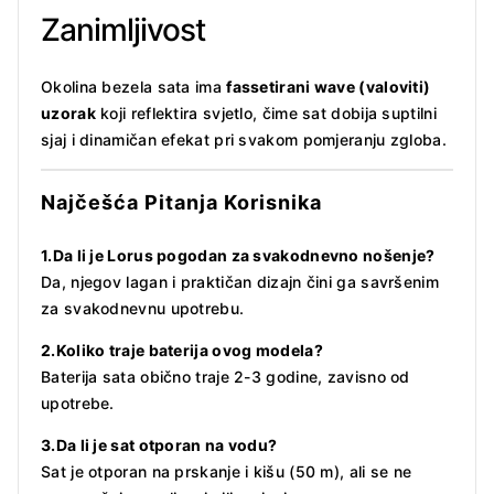
Zanimljivost
Okolina bezela sata ima
fassetirani wave (valoviti)
uzorak
koji reflektira svjetlo, čime sat dobija suptilni
sjaj i dinamičan efekat pri svakom pomjeranju zgloba.
Najčešća Pitanja Korisnika
1.
Da li je Lorus pogodan za svakodnevno nošenje?
Da, njegov lagan i praktičan dizajn čini ga savršenim
za svakodnevnu upotrebu.
2.Koliko traje baterija ovog modela?
Baterija sata obično traje 2-3 godine, zavisno od
upotrebe.
3.Da li je sat otporan na vodu?
Sat je otporan na prskanje i kišu (50 m), ali se ne