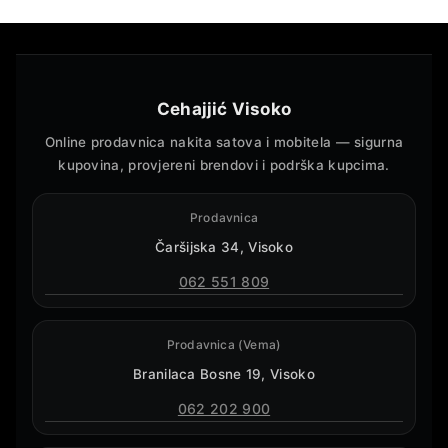
Cehajjić Visoko
Online prodavnica nakita satova i mobitela — sigurna
kupovina, provjereni brendovi i podrška kupcima.
Prodavnica
Čaršijska 34, Visoko
062 551 809
Prodavnica (Vema)
Branilaca Bosne 19, Visoko
062 202 900