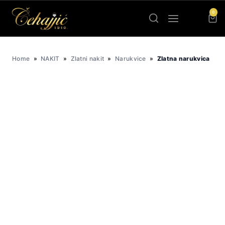
Skip
0
to
content
Home
»
NAKIT
»
Zlatni nakit
»
Narukvice
»
Zlatna narukvica