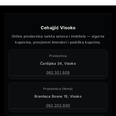
Cehajjić Visoko
Online prodavnica nakita satova i mobitela — sigurna
kupovina, provjereni brendovi i podrška kupcima.
Prodavnica
Čaršijska 34, Visoko
062 551 809
Prodavnica (Vema)
Branilaca Bosne 19, Visoko
062 202 900