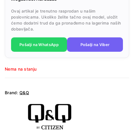
Ovaj artikal je trenutno rasprodan u našim
poslovnicama. Ukoliko želite tačno ovaj model, uložit
ćemo dodatni trud da ga pronađemo na lagerima naših
dobavljača.
Pošalji na WhatsApp
Pošalji na Viber
Nema na stanju
Brand:
Q&Q