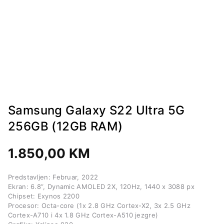
Samsung Galaxy S22 Ultra 5G
256GB (12GB RAM)
1.850,00
KM
Predstavljen: Februar, 2022
Ekran: 6.8”, Dynamic AMOLED 2X, 120Hz, 1440 x 3088 px
Chipset: Exynos 2200
Procesor: Octa-core (1x 2.8 GHz Cortex-X2, 3x 2.5 GHz
Cortex-A710 i 4x 1.8 GHz Cortex-A510 jezgre)