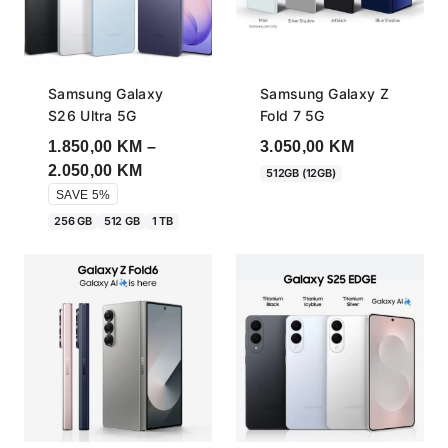
Samsung Galaxy
Samsung Galaxy Z
S26 Ultra 5G
Fold 7 5G
1.850,00
KM
–
3.050,00
KM
Price
2.050,00
KM
512GB (12GB)
range:
SAVE 5%
1.850,00 KM
256 GB
512 GB
1 TB
through
2.050,00 KM