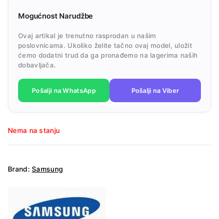
Mogućnost Narudžbe
Ovaj artikal je trenutno rasprodan u našim
poslovnicama. Ukoliko želite tačno ovaj model, uložit
ćemo dodatni trud da ga pronađemo na lagerima naših
dobavljača.
Pošalji na WhatsApp
Pošalji na Viber
Nema na stanju
Brand:
Samsung