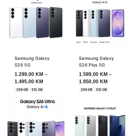
Samsung Galaxy
Samsung Galaxy
S26 5G
S26 Plus 5G
1.299,00
KM
–
1.599,00
KM
–
Price
Price
1.495,00
KM
1.850,00
KM
range:
range:
256 GB
512 GB
256 GB
512 GB
1.299,00 KM
1.599,00 KM
through
through
1.495,00 KM
1.850,00 KM