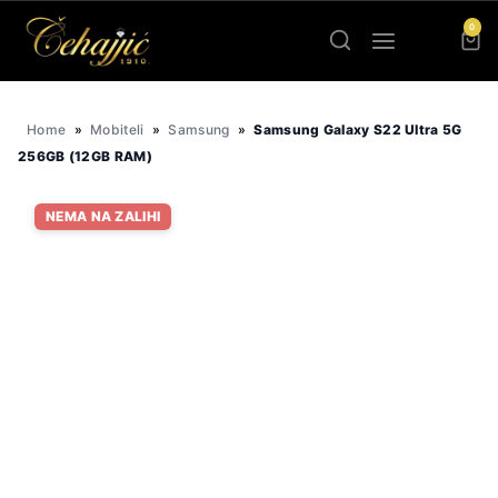
Skip
0
to
content
Home
»
Mobiteli
»
Samsung
»
Samsung Galaxy S22 Ultra 5G
256GB (12GB RAM)
NEMA NA ZALIHI