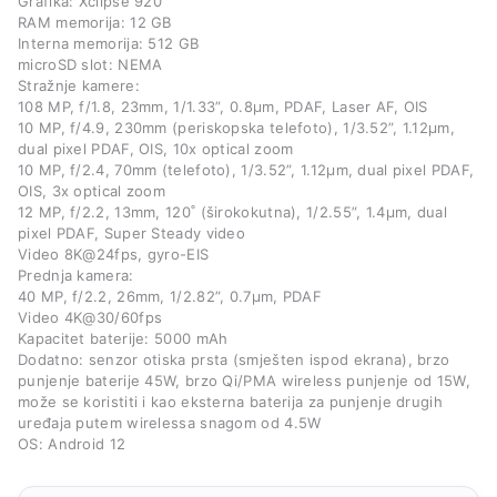
Grafika: Xclipse 920
RAM memorija: 12 GB
Interna memorija: 512 GB
microSD slot: NEMA
Stražnje kamere:
108 MP, f/1.8, 23mm, 1/1.33”, 0.8µm, PDAF, Laser AF, OIS
10 MP, f/4.9, 230mm (periskopska telefoto), 1/3.52”, 1.12µm,
dual pixel PDAF, OIS, 10x optical zoom
10 MP, f/2.4, 70mm (telefoto), 1/3.52”, 1.12µm, dual pixel PDAF,
OIS, 3x optical zoom
12 MP, f/2.2, 13mm, 120˚ (širokokutna), 1/2.55”, 1.4µm, dual
pixel PDAF, Super Steady video
Video 8K@24fps, gyro-EIS
Prednja kamera:
40 MP, f/2.2, 26mm, 1/2.82”, 0.7µm, PDAF
Video 4K@30/60fps
Kapacitet baterije: 5000 mAh
Dodatno: senzor otiska prsta (smješten ispod ekrana), brzo
punjenje baterije 45W, brzo Qi/PMA wireless punjenje od 15W,
može se koristiti i kao eksterna baterija za punjenje drugih
uređaja putem wirelessa snagom od 4.5W
OS: Android 12