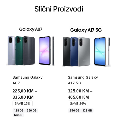
Slični Proizvodi
Samsung Galaxy
Samsung Galaxy
A07
A17 5G
225,00
KM
–
325,00
KM
–
Price
Price
335,00
KM
405,00
KM
range:
range:
SAVE 15%
SAVE 24%
225,00 KM
325,00 KM
128 GB
256 GB
256 GB
128 GB
64 GB
through
through