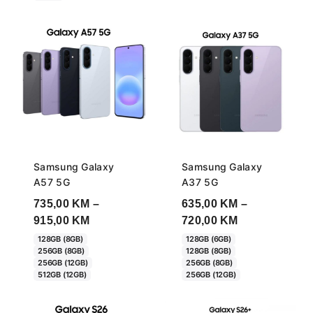
335,00 KM
405,00 KM
Samsung Galaxy
Samsung Galaxy
A57 5G
A37 5G
735,00
KM
–
635,00
KM
–
Price
Price
915,00
KM
720,00
KM
range:
range:
128GB (8GB)
128GB (6GB)
256GB (8GB)
128GB (8GB)
735,00 KM
635,00 KM
256GB (12GB)
256GB (8GB)
through
through
512GB (12GB)
256GB (12GB)
915,00 KM
720,00 KM