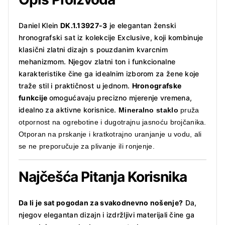
Daniel Klein
DK.1.13927-3
je elegantan ženski
hronografski sat iz kolekcije Exclusive, koji kombinuje
klasični zlatni dizajn s pouzdanim kvarcnim
mehanizmom.
Njegov zlatni ton i funkcionalne
karakteristike čine ga idealnim izborom za žene koje
traže stil i praktičnost u jednom.
Hronografske
funkcije
o
mogućavaju precizno mjerenje vremena,
idealno za aktivne korisnice.
Mineralno staklo
p
ruža
otpornost na ogrebotine i dugotrajnu jasnoću brojčanika.
Otporan na prskanje i kratkotrajno uranjanje u vodu, ali
se ne preporučuje za plivanje ili ronjenje.
Najčešća Pitanja Korisnika
Da li je sat pogodan za svakodnevno nošenje?
Da,
njegov elegantan dizajn i izdržljivi materijali čine ga