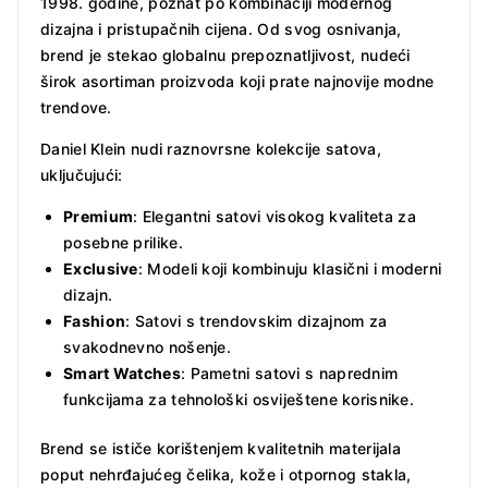
1998. godine, poznat po kombinaciji modernog
dizajna i pristupačnih cijena. Od svog osnivanja,
brend je stekao globalnu prepoznatljivost, nudeći
širok asortiman proizvoda koji prate najnovije modne
trendove.
Daniel Klein nudi raznovrsne kolekcije satova,
uključujući:
Premium
: Elegantni satovi visokog kvaliteta za
posebne prilike.
Exclusive
: Modeli koji kombinuju klasični i moderni
dizajn.
Fashion
: Satovi s trendovskim dizajnom za
svakodnevno nošenje.
Smart Watches
: Pametni satovi s naprednim
funkcijama za tehnološki osviještene korisnike.
Brend se ističe korištenjem kvalitetnih materijala
poput nehrđajućeg čelika, kože i otpornog stakla,