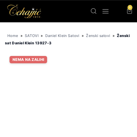
Skip
0
to
content
Home
»
SATOVI
»
Daniel Klein Satovi
»
Ženski satovi
»
Ženski
sat Daniel Klein 13927-3
NEMA NA ZALIHI