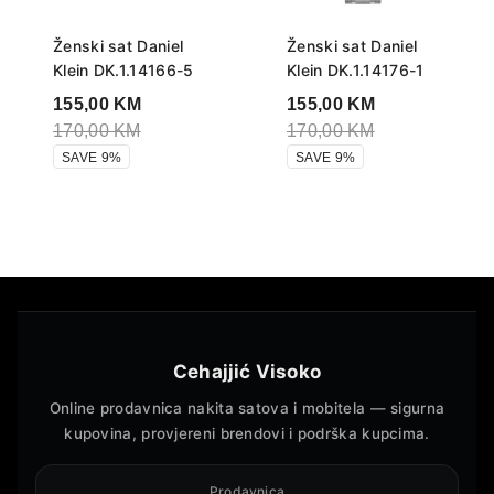
Ženski sat Daniel
Ženski sat Daniel
Klein DK.1.14166-5
Klein DK.1.14176-1
155,00
KM
155,00
KM
170,00
KM
170,00
KM
SAVE 9%
SAVE 9%
Cehajjić Visoko
Online prodavnica nakita satova i mobitela — sigurna
kupovina, provjereni brendovi i podrška kupcima.
Prodavnica